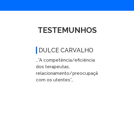
TESTEMUNHOS
DULCE CARVALHO
…”A competência/eficiência
…”
dos terapeutas,
os
relacionamento/preocupação
Re
com os utentes”…
ut
us
ex
pr
de
fu